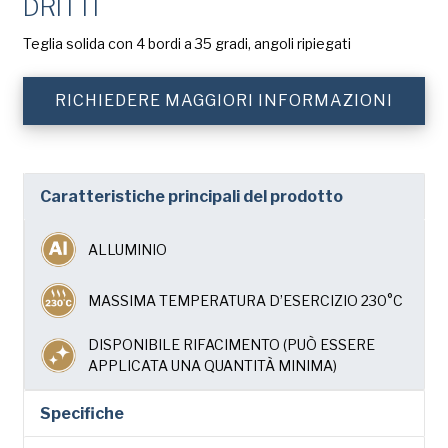
Cognome
DRITTI
(Obbligatorio)
Chicago Metallic
Teglia solida con 4 bordi a 35 gradi, angoli ripiegati
Pan GLO
Azienda
(Obbligatorio)
RICHIEDERE MAGGIORI INFORMAZIONI
Runex
Telefono
Synova
Turbel
Caratteristiche principali del prodotto
Indirizzo
USA Pan
e-
ALLUMINIO
mail
(Obbligatorio)
Nazione
Nazione *
MASSIMA TEMPERATURA D’ESERCIZIO 230°C
(Obbligatorio)
DISPONIBILE RIFACIMENTO (PUÒ ESSERE
Consent
Sì, ho letto e compreso
l'Informativa sulla privacy
APPLICATA UNA QUANTITÀ MINIMA)
di American Pan.
(Obbligatorio)
Specifiche