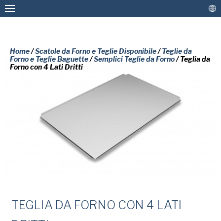
Home
/
Scatole da Forno e Teglie Disponibile
/
Teglie da
Forno e Teglie Baguette
/
Semplici Teglie da Forno
/ Teglia da
Forno con 4 Lati Dritti
Stampi da Forno e Teglie Personalizzate
Scatole da Forno e Teglie Disponibile
Rivestimenti e ricondizionamenti
SI PREGA DI COMPILARE IL
MODULO SOTTOSTANTE PER
Più Soluzioni
RICEVERE UNA COPIA GRATUITA
Collegare
DEL DOCUMENTO RICHIESTO.
Nome
di
TEGLIA DA FORNO CON 4 LATI
battesimo
American Pan
(Obbligatorio)