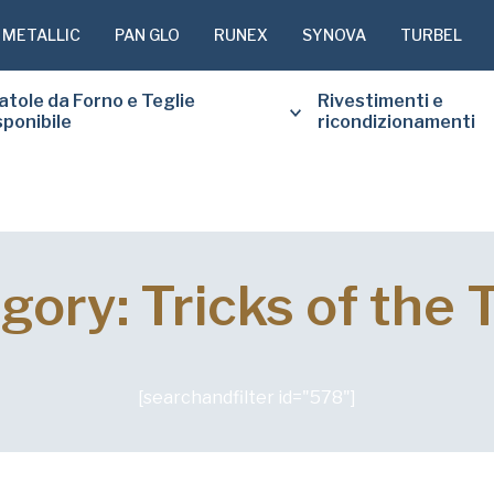
 METALLIC
PAN GLO
RUNEX
SYNOVA
TURBEL
atole da Forno e Teglie
Rivestimenti e
sponibile
ricondizionamenti
SI PREGA 
gory: Tricks of the 
SOTTOSTA
COPIA GR
RICHIESTO
[searchandfilter id="578"]
Nome
di
battesimo
(Obbligatorio)