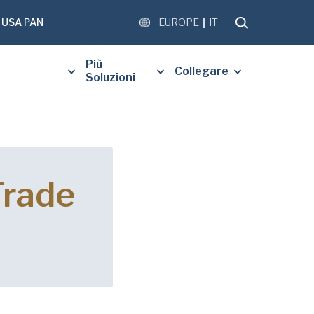
USA PAN
EUROPE
IT
Più
Collegare
Soluzioni
DI COMPILARE IL MODULO
Trade
NTE PER RICEVERE UNA
ATUITA DEL DOCUMENTO
.