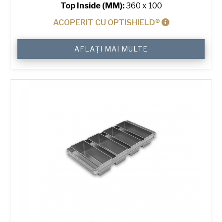
Top Inside (MM):
360 x 100
ACOPERIT CU OPTISHIELD®
Cantitate
AFLAȚI MAI MULTE
750
g
Toast
Bread
Tin