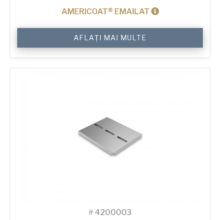
AMERICOAT® EMAILAT
Cantitate
AFLAȚI MAI MULTE
Lid
for
750
g
Sandwich
2-
in-
Line
Bread
Tin
#
4200003