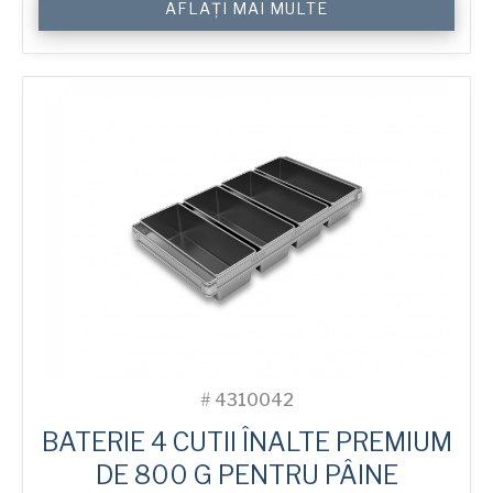
AFLAȚI MAI MULTE
800
g
Premium
High
4-
in-
Line
Bread
Tin
#
4310042
BATERIE 4 CUTII ÎNALTE PREMIUM
DE 800 G PENTRU PÂINE