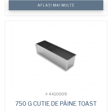
Cantitate
AFLAȚI MAI MULTE
750
g
Toast
Bread
Tin
#
4410009
750 G CUTIE DE PÂINE TOAST