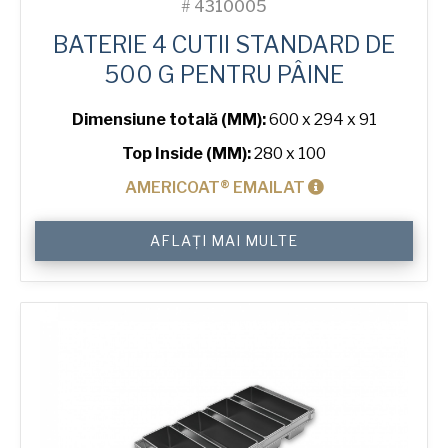
#
4310005
BATERIE 4 CUTII STANDARD DE
500 G PENTRU PÂINE
Dimensiune totală (MM):
600 x 294 x 91
Top Inside (MM):
280 x 100
AMERICOAT® EMAILAT
Cantitate
AFLAȚI MAI MULTE
500
g
Standard
4-
in-
Line
Bread
Tin