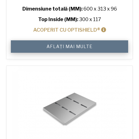
Dimensiune totală (MM):
600 x 313 x 96
Top Inside (MM):
300 x 117
ACOPERIT CU OPTISHIELD®
Cantitate
AFLAȚI MAI MULTE
800
g
Premium
High
4-
in-
Line
Bread
Tin