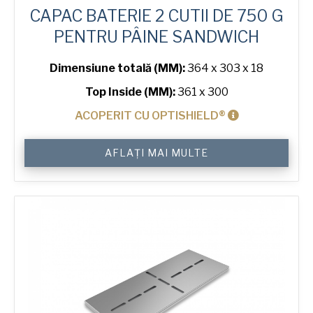
CAPAC BATERIE 2 CUTII DE 750 G
PENTRU PÂINE SANDWICH
Dimensiune totală (MM):
364 x 303 x 18
Top Inside (MM):
361 x 300
ACOPERIT CU OPTISHIELD®
Cantitate
AFLAȚI MAI MULTE
Lid
for
750
g
Sandwich
2-
in-
Line
Bread
Tin