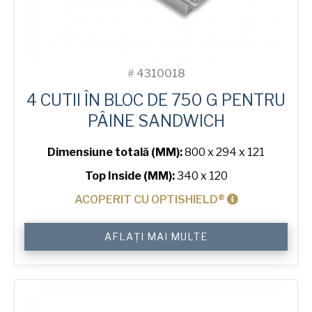
#
4310018
4 CUTII ÎN BLOC DE 750 G PENTRU
PÂINE SANDWICH
Dimensiune totală (MM):
800 x 294 x 121
Top Inside (MM):
340 x 120
ACOPERIT CU OPTISHIELD®
Cantitate
AFLAȚI MAI MULTE
750
g
Sandwich
4-
in-
Block