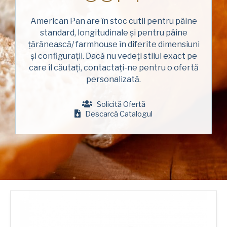
Numele
American Pan
de
familie
American Pan are în stoc cutii pentru pâine
Chicago Metallic
(Required)
standard, longitudinale și pentru pâine
Companie
Pan GLO
țărănească/ farmhouse în diferite dimensiuni
(Required)
și configurații. Dacă nu vedeți stilul exact pe
Runex
care îl căutați, contactați-ne pentru o ofertă
Telefon
personalizată.
Synova
Solicită Ofertă
Turbel
Adresa
Descarcă Catalogul
de
USA Pan
e-
mail
Țară
(Required)
Țară *
(Required)
Consent
Da, am citit și am înțeles
Politica de
confidențialitate
a American Pan.
(Required)