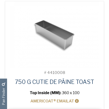
3-
in-
Line
Bread
Tin
#
4410008
750 G CUTIE DE PÂINE TOAST
Pan Finder
Top Inside (MM):
360 x 100
AMERICOAT® EMAILAT