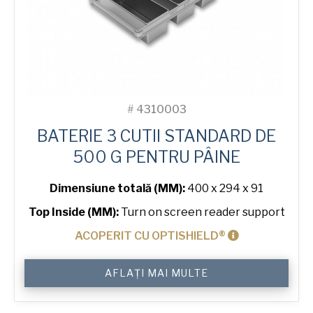
#
4310003
BATERIE 3 CUTII STANDARD DE
500 G PENTRU PÂINE
Dimensiune totală (MM):
400 x 294 x 91
Top Inside (MM):
Turn on screen reader support
ACOPERIT CU OPTISHIELD®
Cantitate
AFLAȚI MAI MULTE
500
g
Standard