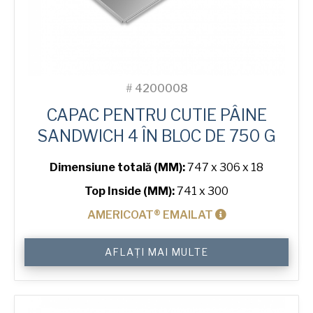
#
4200008
CAPAC PENTRU CUTIE PÂINE
SANDWICH 4 ÎN BLOC DE 750 G
Dimensiune totală (MM):
747 x 306 x 18
Top Inside (MM):
741 x 300
AMERICOAT® EMAILAT
Cantitate
AFLAȚI MAI MULTE
Lid
for
750
g
Sandwich