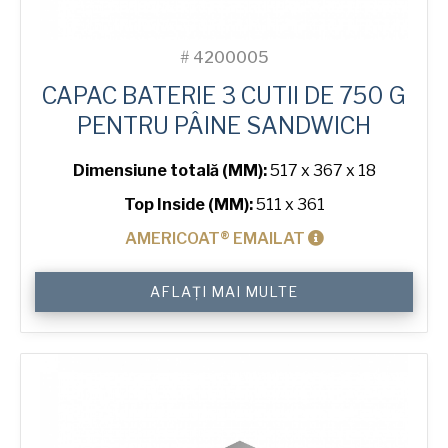
#
4200005
CAPAC BATERIE 3 CUTII DE 750 G
PENTRU PÂINE SANDWICH
Dimensiune totală (MM):
517 x 367 x 18
Top Inside (MM):
511 x 361
AMERICOAT® EMAILAT
Cantitate
AFLAȚI MAI MULTE
Lid
for
750
g
Sandwich
3-
in-
Line