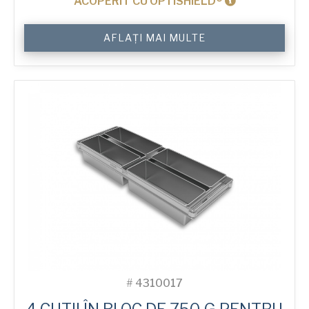
ACOPERIT CU OPTISHIELD®
Cantitate
AFLAȚI MAI MULTE
Lid
for
750
g
Sandwich
4-
in-
Block
Bread
Tin
#
4310017