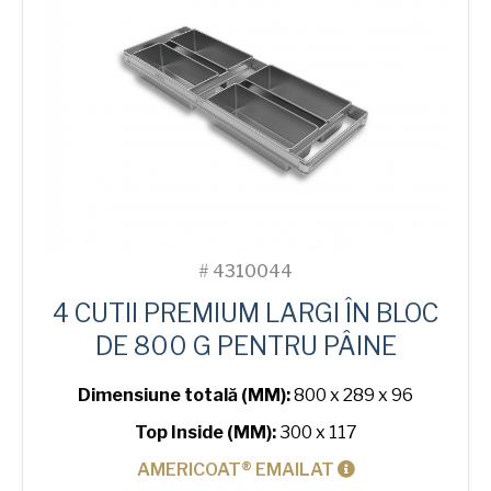
Bread
Tin
#
4310044
4 CUTII PREMIUM LARGI ÎN BLOC
DE 800 G PENTRU PÂINE
Dimensiune totală (MM):
800 x 289 x 96
Top Inside (MM):
300 x 117
AMERICOAT® EMAILAT