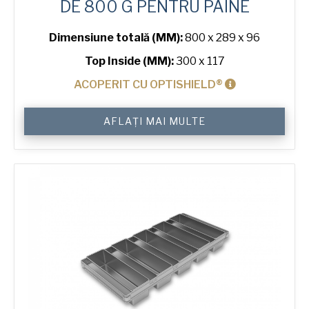
DE 800 G PENTRU PÂINE
Dimensiune totală (MM):
800 x 289 x 96
Top Inside (MM):
300 x 117
ACOPERIT CU OPTISHIELD®
Cantitate
AFLAȚI MAI MULTE
800
g
Premium
High
4-
in-
Block
Bread
Tin