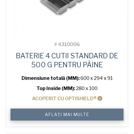
#
4310006
BATERIE 4 CUTII STANDARD DE
500 G PENTRU PÂINE
Dimensiune totală (MM):
600 x 294 x 91
Top Inside (MM):
280 x 100
ACOPERIT CU OPTISHIELD®
Cantitate
AFLAȚI MAI MULTE
500
g
Standard
4-