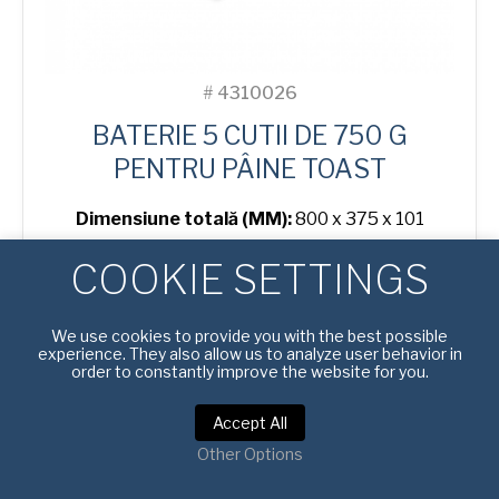
#
4310026
BATERIE 5 CUTII DE 750 G
PENTRU PÂINE TOAST
Dimensiune totală (MM):
800 x 375 x 101
Top Inside (MM):
360 x 100
COOKIE SETTINGS
AMERICOAT® EMAILAT
We use cookies to provide you with the best possible
Cantitate
AFLAȚI MAI MULTE
experience. They also allow us to analyze user behavior in
750
order to constantly improve the website for you.
g
Toast
Accept All
5-
in-
Other Options
Line
Bread