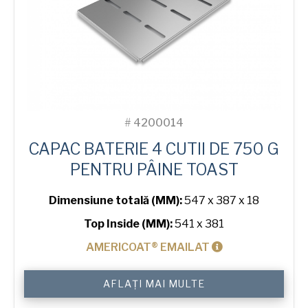
#
4200014
CAPAC BATERIE 4 CUTII DE 750 G
PENTRU PÂINE TOAST
Dimensiune totală (MM):
547 x 387 x 18
Top Inside (MM):
541 x 381
AMERICOAT® EMAILAT
Cantitate
AFLAȚI MAI MULTE
Lid
for