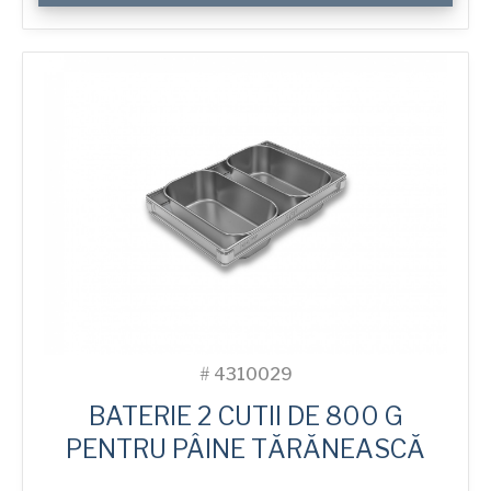
for
750
g
Sandwich
3-
in-
Line
Bread
Tin
#
4310029
BATERIE 2 CUTII DE 800 G
PENTRU PÂINE TĂRĂNEASCĂ