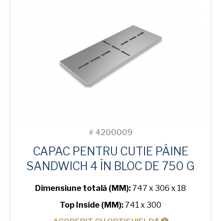
4-
in-
Block
Bread
Tin
#
4200009
CAPAC PENTRU CUTIE PÂINE
SANDWICH 4 ÎN BLOC DE 750 G
Dimensiune totală (MM):
747 x 306 x 18
Top Inside (MM):
741 x 300