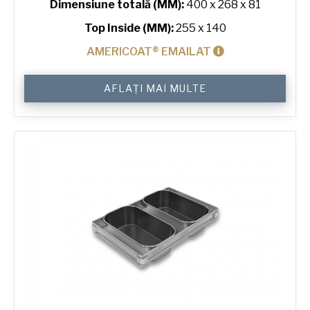
Dimensiune totală (MM):
400 x 268 x 81
Top Inside (MM):
255 x 140
AMERICOAT® EMAILAT
Cantitate
AFLAȚI MAI MULTE
800
g
Farmhouse
2-
in-
Line
Bread
Tin