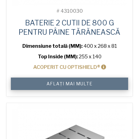
#
4310030
BATERIE 2 CUTII DE 800 G
PENTRU PÂINE TĂRĂNEASCĂ
Dimensiune totală (MM):
400 x 268 x 81
Top Inside (MM):
255 x 140
ACOPERIT CU OPTISHIELD®
Cantitate
AFLAȚI MAI MULTE
800
g
Farmhouse
2-
in-
Line
Bread
Tin