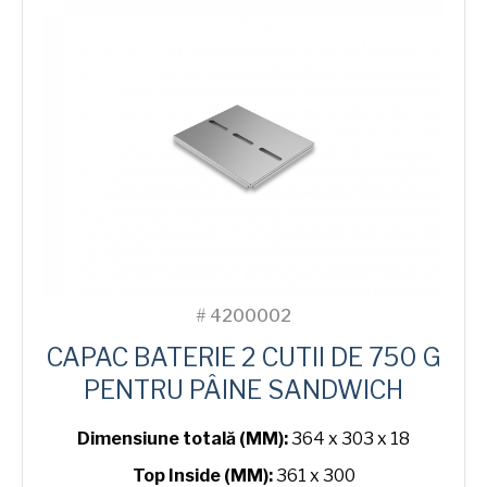
in-
Line
Bread
Tin
#
4200002
CAPAC BATERIE 2 CUTII DE 750 G
PENTRU PÂINE SANDWICH
Dimensiune totală (MM):
364 x 303 x 18
Top Inside (MM):
361 x 300