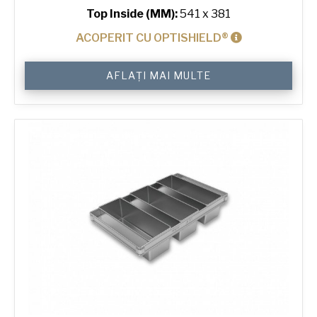
Top Inside (MM):
541 x 381
ACOPERIT CU OPTISHIELD®
Cantitate
AFLAȚI MAI MULTE
Lid
for
750
g
Toast
4-
in-
Line
Bread
Tin