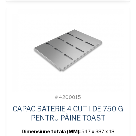
750
g
Toast
4-
in-
Line
Bread
Tin
#
4200015
CAPAC BATERIE 4 CUTII DE 750 G
PENTRU PÂINE TOAST
Dimensiune totală (MM):
547 x 387 x 18