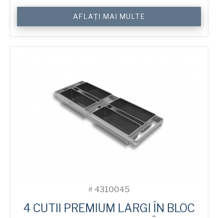
Cantitate
AFLAȚI MAI MULTE
800
g
Premium
High
4-
in-
Block
Bread
Tin
#
4310045
4 CUTII PREMIUM LARGI ÎN BLOC