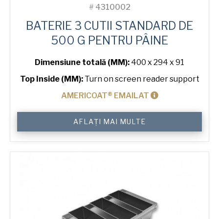
#
4310002
BATERIE 3 CUTII STANDARD DE
500 G PENTRU PÂINE
Dimensiune totală (MM):
400 x 294 x 91
Top Inside (MM):
Turn on screen reader support
AMERICOAT® EMAILAT
Cantitate
AFLAȚI MAI MULTE
500
g
Standard
3-
in-
Line
Bread
Tin