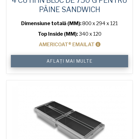
4 CUTII ÎN BLOC DE 750 G PENTRU
PÂINE SANDWICH
Dimensiune totală (MM):
800 x 294 x 121
Top Inside (MM):
340 x 120
AMERICOAT® EMAILAT
Cantitate
AFLAȚI MAI MULTE
750
g
Sandwich
4-
in-
Block
Bread
Tin