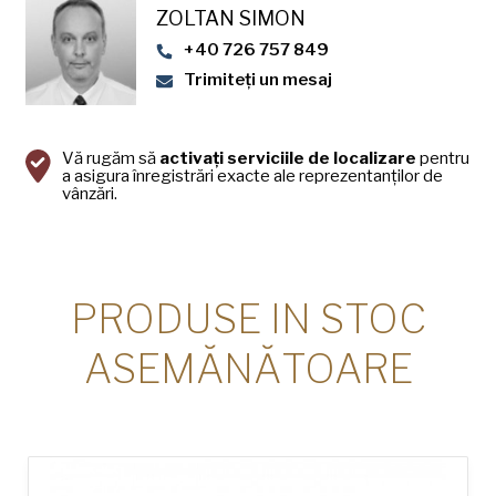
ZOLTAN SIMON
+40 726 757 849
Trimiteți un mesaj
Vă rugăm să
activați serviciile de localizare
pentru
a asigura înregistrări exacte ale reprezentanților de
vânzări.
PRODUSE IN STOC
ASEMĂNĂTOARE