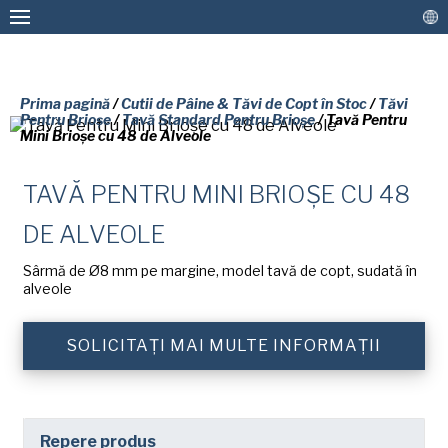
Prima pagină
/
Cutii de Pâine & Tăvi de Copt în Stoc
/
Tăvi
Pentru Brioșe
/
Tavă Standard Pentru Brioșe
/ Tavă Pentru
Mini Brioșe cu 48 de Alveole
Forme & Tăvi de Copt Personalizate
Cutii de Pâine & Tăvi de Copt în Stoc
TAVĂ PENTRU MINI BRIOȘE CU 48
Straturi de acoperire antiaderentă și Serviciul
VĂ RUGĂM SĂ COMPLETAȚI
DE ALVEOLE
de Reteflonare
FORMULARUL DE MAI JOS PENTRU
Sârmă de Ø8 mm pe margine, model tavă de copt, sudată în
Mai Multe Soluții
A PRIMI GRATUIT O COPIE A
alveole
DOCUMENTULUI SOLICITAT.
Conectați
SOLICITAȚI MAI MULTE INFORMAȚII
Nume
(Required)
Repere produs