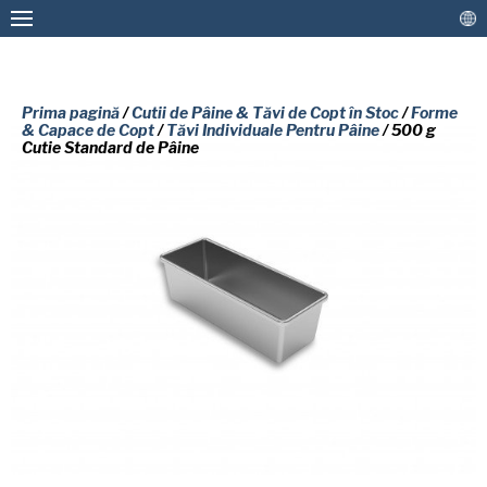
Prima pagină
/
Cutii de Pâine & Tăvi de Copt în Stoc
/
Forme
& Capace de Copt
/
Tăvi Individuale Pentru Pâine
/ 500 g
Cutie Standard de Pâine
Forme & Tăvi de Copt Personalizate
Cutii de Pâine & Tăvi de Copt în Stoc
Straturi de acoperire antiaderentă și Serviciul
VĂ RUGĂM SĂ COMPLETAȚI
de Reteflonare
FORMULARUL DE MAI JOS PENTRU
Mai Multe Soluții
A PRIMI GRATUIT O COPIE A
DOCUMENTULUI SOLICITAT.
Conectați
Nume
(Required)