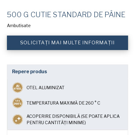
Numele
American Pan
de
familie
500 G CUTIE STANDARD DE PÂINE
Chicago Metallic
(Required)
Companie
Pan GLO
Ambutisate
(Required)
Runex
SOLICITAȚI MAI MULTE INFORMAȚII
Telefon
Synova
Turbel
Adresa
de
Repere produs
USA Pan
e-
mail
Țară
(Required)
OTEL ALUMINIZAT
Țară *
(Required)
TEMPERATURA MAXIMĂ DE 260 ° C
Consent
Da, am citit și am înțeles
Politica de
confidențialitate
a American Pan.
(Required)
ACOPERIRE DISPONIBILĂ (SE POATE APLICA
PENTRU CANTITĂȚI MINIME)