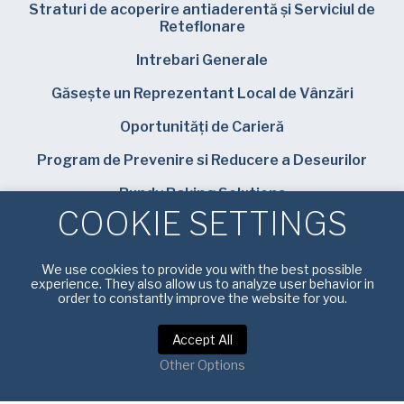
Straturi de acoperire antiaderentă și Serviciul de
Reteflonare
Intrebari Generale
Găsește un Reprezentant Local de Vânzări
Oportunități de Carieră
Program de Prevenire si Reducere a Deseurilor
Bundy Baking Solutions
COOKIE SETTINGS
We use cookies to provide you with the best possible
experience. They also allow us to analyze user behavior in
order to constantly improve the website for you.
Politica de confidențialitate
|
Termeni și condiții de
utilizare
Accept All
Other Options
Drepturi de autor © 2025 American Pan Europe. Toate