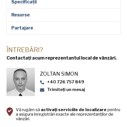
Specificații
Resurse
Partajare
ÎNTREBĂRI?
Contactați acum reprezentantul local de vânzări.
ZOLTAN SIMON
+40 726 757 849
Trimiteți un mesaj
Vă rugăm să
activați serviciile de localizare
pentru
a asigura înregistrări exacte ale reprezentanților de
vânzări.