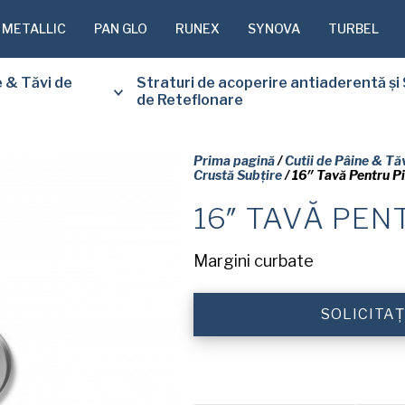
 METALLIC
PAN GLO
RUNEX
SYNOVA
TURBEL
e & Tăvi de
Straturi de acoperire antiaderentă și 
de Reteflonare
Prima pagină
/
Cutii de Pâine & Tăv
Crustă Subțire
/ 16″ Tavă Pentru P
16″ TAVĂ PEN
VĂ RUGĂM
FORMULAR
Margini curbate
PRIMI GRA
DOCUMENTU
SOLICITAȚ
Nume
(Required)