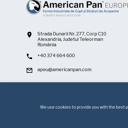
Strada Dunarii Nr. 277, Corp C10
Alexandria, Judetul Teleorman
România
+40 374 664 600
apeu@americanpan.com
We use cookies to provide you with the best po