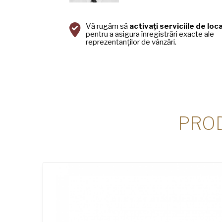
Vă rugăm să
activați serviciile de loc
pentru a asigura înregistrări exacte ale
reprezentanților de vânzări.
PRO