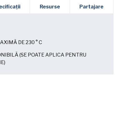
cificații
Resurse
Partajare
XIMĂ DE 230 ° C
NIBILĂ (SE POATE APLICA PENTRU
E)
 am înțeles
Politica de confidențialitate
a
.