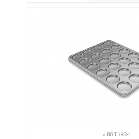
#
BBT 1834