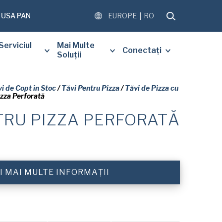
USA PAN
EUROPE
RO
Serviciul
Mai Multe
Conectați
Soluții
i de Copt în Stoc
/
Tăvi Pentru Pizza
/
Tăvi de Pizza cu
izza Perforată
TRU PIZZA PERFORATĂ
 SĂ COMPLETAȚI
UL DE MAI JOS PENTRU A
TUIT O COPIE A
LUI SOLICITAT.
I MAI MULTE INFORMAȚII