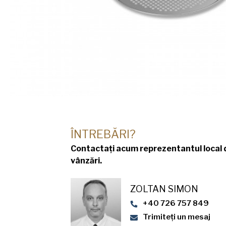
ÎNTREBĂRI?
Contactați acum reprezentantul local 
vânzări.
ZOLTAN SIMON
+40 726 757 849
Trimiteți un mesaj