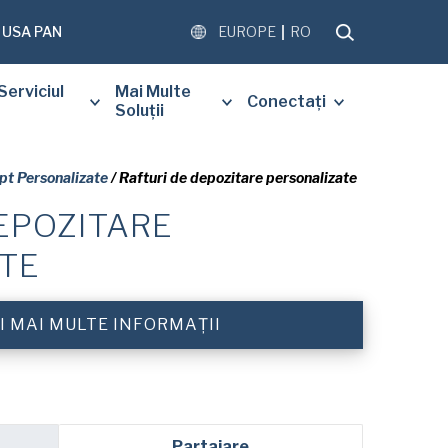
USA PAN
EUROPE
RO
Serviciul
Mai Multe
Conectați
Soluții
pt Personalizate
/ Rafturi de depozitare personalizate
EPOZITARE
 SĂ COMPLETAȚI
TE
UL DE MAI JOS PENTRU A
TUIT O COPIE A
LUI SOLICITAT.
I MAI MULTE INFORMAȚII
Partajare