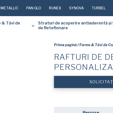
 METALLIC
PAN GLO
RUNEX
SYNOVA
TURBEL
e & Tăvi de
Straturi de acoperire antiaderentă și 
de Reteflonare
Prima pagină
/
Forme & Tăvi de Co
RAFTURI DE D
VĂ RUGĂM
PERSONALIZA
FORMULAR
PRIMI GRA
DOCUMENTU
SOLICITAȚ
Nume
(Required)
Resurse