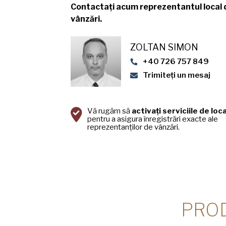
Contactați acum reprezentantul local 
vânzări.
ZOLTAN SIMON
+40 726 757 849
Trimiteți un mesaj
Vă rugăm să
activați serviciile de loc
pentru a asigura înregistrări exacte ale
reprezentanților de vânzări.
PRO