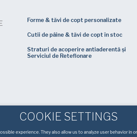
Forme & tăvi de copt personalizate
Cutii de pâine & tăvi de copt în stoc
Straturi de acoperire antiaderentă și
Serviciul de Reteflonare
COOKIE SETTINGS
ssible experience. They also allow us to analyze user behavior in o