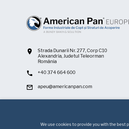
Strada Dunarii Nr. 277, Corp C10
Alexandria, Judetul Teleorman
România
+40 374 664 600
apeu@americanpan.com
We use cookies to provide you with the best po