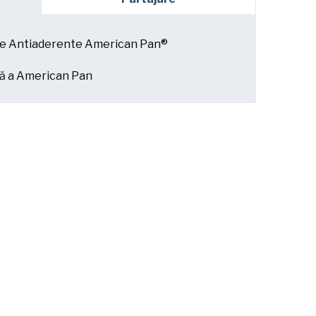
ire Antiaderente American Pan®
ă a American Pan
 am înțeles
Politica de confidențialitate
a
.