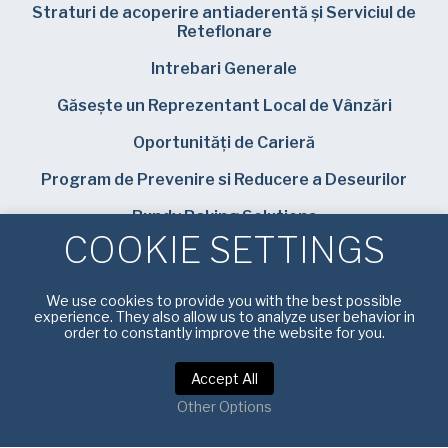
Straturi de acoperire antiaderentă și Serviciul de
Reteflonare
Intrebari Generale
Găsește un Reprezentant Local de Vânzări
Oportunități de Carieră
Program de Prevenire si Reducere a Deseurilor
Bundy Baking Solutions
COOKIE SETTINGS
We use cookies to provide you with the best possible
experience. They also allow us to analyze user behavior in
order to constantly improve the website for you.
Politica de confidențialitate
|
Termeni și condiții de
utilizare
Accept All
Other Options
Drepturi de autor © 2025 American Pan Europe. Toate