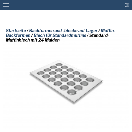
Startseite
/
Backformen und -bleche auf Lager
/
Muffin-
Backformen
/
Blech für Standardmuffins
/ Standard-
Muffinblech mit 24 Mulden
Personalisierte Backformen und -bleche
Backformen und -bleche auf Lager
Antihaftbeschichtung und
BITTE FÜLLEN SIE DAS FOLGENDE
Aufarbeitungsservice
FORMULAR AUS, UM EINE
Weitere Lösungen
KOSTENLOSE KOPIE DES
ANGEFORDERTEN DOKUMENTS ZU
Verbinden
ERHALTEN.
Vorname
(erforderlich)