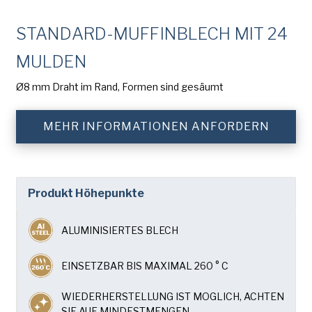
American Pan
Nachname
STANDARD-MUFFINBLECH MIT 24
Chicago Metallic
(erforderlich)
MULDEN
Pan GLO
Name
der
Ø8 mm Draht im Rand, Formen sind gesäumt
Runex
Firma
(erforderlich)
Synova
Telefon
MEHR INFORMATIONEN ANFORDERN
Turbel
E-
USA Pan
Mail-
Produkt Höhepunkte
Addresse
(erforderlich)
Nation
Nation *
ALUMINISIERTES BLECH
(erforderlich)
EINSETZBAR BIS MAXIMAL 260 ° C
Consent
Ja, ich habe die
Datenschutzrichtlinie
von
American Pan gelesen und verstanden.
(erforderlich)
WIEDERHERSTELLUNG IST MOGLICH, ACHTEN
SIE AUF MINDESTMENGEN