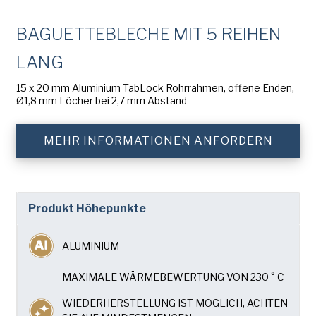
American Pan
Nachname
(erforderlich)
BAGUETTEBLECHE MIT 5 REIHEN
Chicago Metallic
LANG
Pan GLO
Name
der
15 x 20 mm Aluminium TabLock Rohrrahmen, offene Enden,
Runex
Firma
(erforderlich)
Ø1,8 mm Löcher bei 2,7 mm Abstand
Synova
Telefon
MEHR INFORMATIONEN ANFORDERN
Turbel
E-
USA Pan
Mail-
Addresse
(erforderlich)
Produkt Höhepunkte
Nation
(erforderlich)
Nation *
ALUMINIUM
Consent
Ja, ich habe die
Datenschutzrichtlinie
von
MAXIMALE WÄRMEBEWERTUNG VON 230 ° C
(erforderlich)
American Pan gelesen und verstanden.
WIEDERHERSTELLUNG IST MOGLICH, ACHTEN