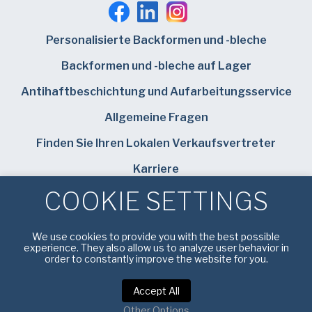
SUBMIT
Personalisierte Backformen und -bleche
Backformen und -bleche auf Lager
Antihaftbeschichtung und Aufarbeitungsservice
Allgemeine Fragen
Finden Sie Ihren Lokalen Verkaufsvertreter
Karriere
COOKIE SETTINGS
Bundy Baking Solutions
We use cookies to provide you with the best possible
experience. They also allow us to analyze user behavior in
order to constantly improve the website for you.
Datenschutzbestimmungen
|
Nutzungsbedingungen
Accept All
Other Options