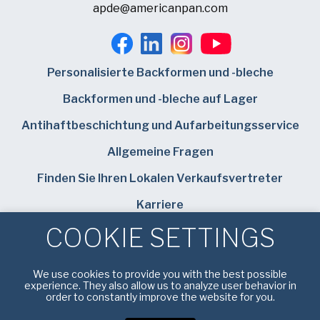
apde@americanpan.com
Personalisierte Backformen und -bleche
Backformen und -bleche auf Lager
Antihaftbeschichtung und Aufarbeitungsservice
Allgemeine Fragen
Finden Sie Ihren Lokalen Verkaufsvertreter
Karriere
COOKIE SETTINGS
Bundy Baking Solutions
We use cookies to provide you with the best possible
experience. They also allow us to analyze user behavior in
order to constantly improve the website for you.